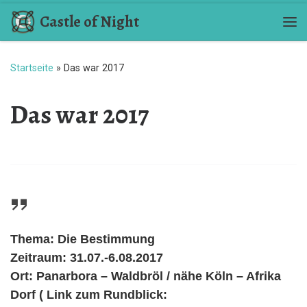
Castle of Night
Zum Inhalt springen
Me
Startseite
»
Das war 2017
Das war 2017
Thema
: Die Bestimmung
Zeitraum
: 31.07.-6.08.2017
Ort
: Panarbora – Waldbröl / nähe Köln – Afrika
Dorf ( Link zum Rundblick: