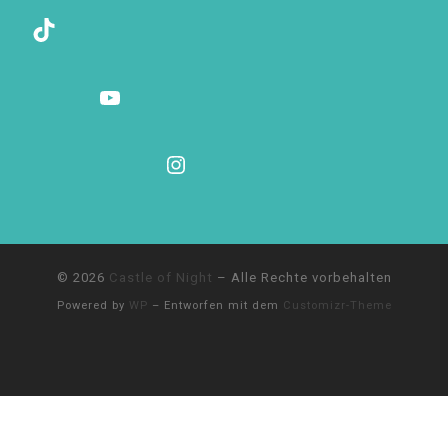
TikTok
YouTube
Instagram
© 2026
Castle of Night
– Alle Rechte vorbehalten
Powered by
WP
– Entworfen mit dem
Customizr-Theme