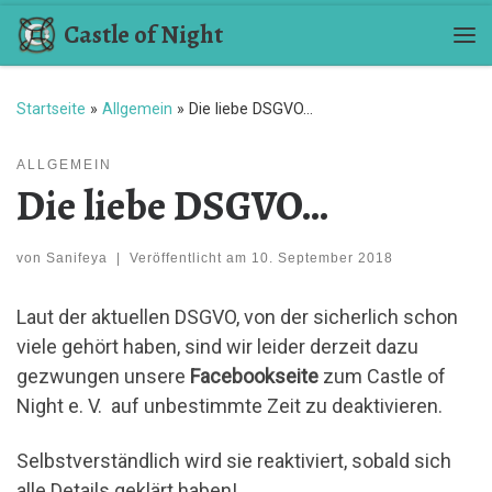
Castle of Night
Zum Inhalt springen
Me
Startseite
»
Allgemein
»
Die liebe DSGVO…
ALLGEMEIN
Die liebe DSGVO…
von
Sanifeya
|
Veröffentlicht am
10. September 2018
Laut der aktuellen DSGVO, von der sicherlich schon
viele gehört haben, sind wir leider derzeit dazu
gezwungen unsere
Facebookseite
zum Castle of
Night e. V. auf unbestimmte Zeit zu deaktivieren.
Selbstverständlich wird sie reaktiviert, sobald sich
alle Details geklärt haben!