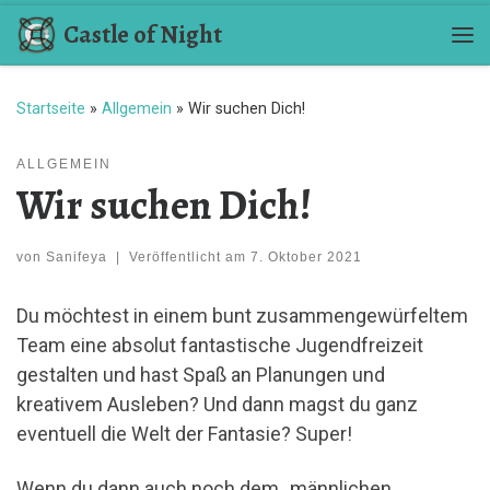
Castle of Night
Zum Inhalt springen
Me
Startseite
»
Allgemein
»
Wir suchen Dich!
ALLGEMEIN
Wir suchen Dich!
von
Sanifeya
|
Veröffentlicht am
7. Oktober 2021
Du möchtest in einem bunt zusammengewürfeltem
Team eine absolut fantastische Jugendfreizeit
gestalten und hast Spaß an Planungen und
kreativem Ausleben? Und dann magst du ganz
eventuell die Welt der Fantasie? Super!
Wenn du dann auch noch dem „männlichen