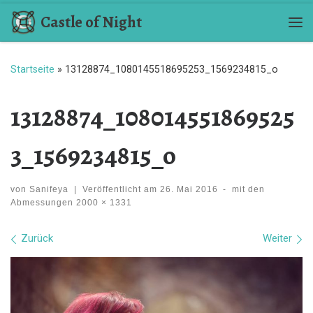
Castle of Night
Zum Inhalt springen
Me
Startseite
»
13128874_1080145518695253_1569234815_o
13128874_108014551869525
3_1569234815_o
von
Sanifeya
|
Veröffentlicht am
26. Mai 2016
-
mit den
Abmessungen
2000 × 1331
Bilder Navigation
Zurück
Weiter