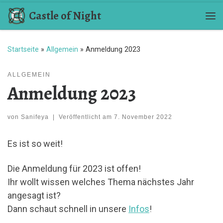
Castle of Night
Zum Inhalt springen
Me
Startseite
»
Allgemein
»
Anmeldung 2023
ALLGEMEIN
Anmeldung 2023
von
Sanifeya
|
Veröffentlicht am
7. November 2022
Es ist so weit!
Die Anmeldung für 2023 ist offen!
Ihr wollt wissen welches Thema nächstes Jahr
angesagt ist?
Dann schaut schnell in unsere
Infos
!