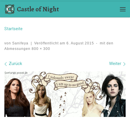
Castle of Night
Zum Inhalt springen
Me
Startseite
von
Sanifeya
|
Veröffentlicht am
6. August 2015
-
mit den
Abmessungen
800 × 300
Bilder Navigation
Zurück
Weiter