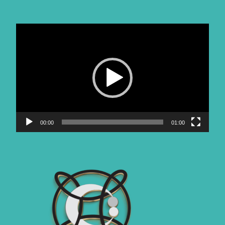
Video-
Player
00:00
01:00