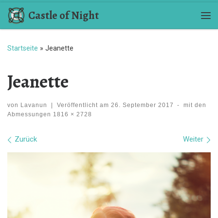
Castle of Night
Zum Inhalt springen
Me
Startseite
»
Jeanette
Jeanette
von
Lavanun
|
Veröffentlicht am
26. September 2017
-
mit den
Abmessungen
1816 × 2728
Bilder Navigation
Zurück
Weiter